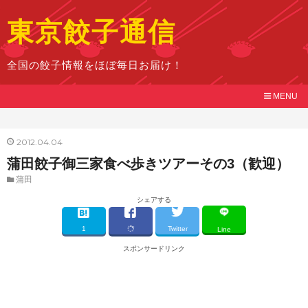
東京餃子通信
全国の餃子情報をほぼ毎日お届け！
MENU
2012
04
04
蒲田餃子御三家食べ歩きツアーその3（歓迎）
蒲田
シェアする
1
Twitter
Line
スポンサードリンク